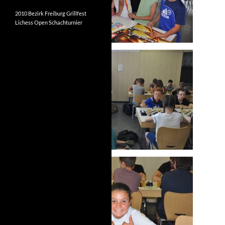
2010
Bezirk Freiburg
Grillfest
Lichess
Open
Schachturnier