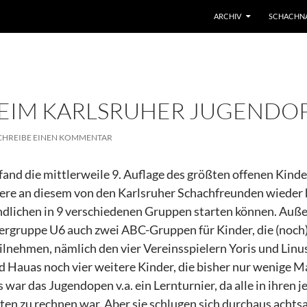
ARCHIV
SCHACHN
 BEIM KARLSRUHER JUGENDOP
CHREIBE EINEN KOMMENTAR
fand die mittlerweile 9. Auflage des größten offenen Kinde
re an diesem von den Karlsruher Schachfreunden wieder h
ndlichen in 9 verschiedenen Gruppen starten können. Auße
ergruppe U6 auch zwei ABC-Gruppen für Kinder, die (noch) 
lnehmen, nämlich den vier Vereinsspielern Yoris und Linus
d Hauas noch vier weitere Kinder, die bisher nur wenige 
s war das Jugendopen v.a. ein Lernturnier, da alle in ihre
kten zu rechnen war. Aber sie schlugen sich durchaus acht