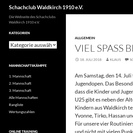
Schachclub Waldkirch 1910 e.V.
Die Webseite des Schachclubs
Waldkirch 1910 e.V.
KATEGORIEN
ALLGEMEIN
VIEL SPASS
18. JULI 2018
KLAUS
S
MANNSCHAFTSKÄMPFE
Am Samstag, den 14. Juli 
1. Mannschaft
Jugendopen. Das Besonde
2. Mannschaft
3. Mannschaft
dass die Kinder und Juge
Alle Mannschaften
U25 gibt es neben der Alt
Rangliste
Kindern aus Waldkirch tei
Wertungszahlen
Yvonne, Tirko, Hassan un
Für unsere vier Routinier
und nicht mit vielen Pun
ONLINE TRAINING