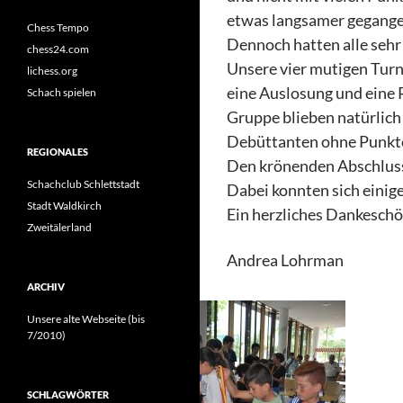
etwas langsamer gegangen
Chess Tempo
Dennoch hatten alle sehr
chess24.com
Unsere vier mutigen Turni
lichess.org
eine Auslosung und eine R
Schach spielen
Gruppe blieben natürlich
Debüttanten ohne Punkte 
REGIONALES
Den krönenden Abschluss 
Schachclub Schlettstadt
Dabei konnten sich einig
Stadt Waldkirch
Ein herzliches Dankeschön
Zweitälerland
Andrea Lohrman
ARCHIV
Unsere alte Webseite (bis
7/2010)
SCHLAGWÖRTER