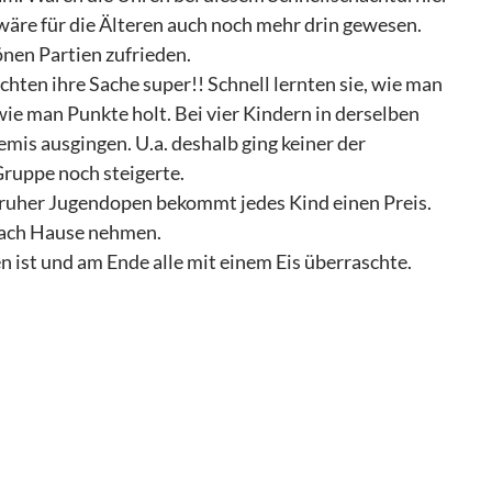
wäre für die Älteren auch noch mehr drin gewesen.
önen Partien zufrieden.
hten ihre Sache super!! Schnell lernten sie, wie man
wie man Punkte holt. Bei vier Kindern in derselben
mis ausgingen. U.a. deshalb ging keiner der
ruppe noch steigerte.
sruher Jugendopen bekommt jedes Kind einen Preis.
 nach Hause nehmen.
 ist und am Ende alle mit einem Eis überraschte.