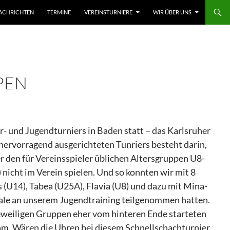
ACHRICHTEN
TERMINE
VEREINSTURNIERE
WIR ÜBER UNS
EN
r- und Jugendturniers in Baden statt – das Karlsruher
ervorragend ausgerichteten Tunriers besteht darin,
r den für Vereinsspieler üblichen Altersgruppen U8-
nicht im Verein spielen. Und so konnten wir mit 8
 (U14), Tabea (U25A), Flavia (U8) und dazu mit Mina-
Male an unserem Jugendtraining teilgenommen hatten.
n jeweiligen Gruppen eher vom hinteren Ende starteten
sam. Wären die Uhren bei diesem Schnellschachturnier