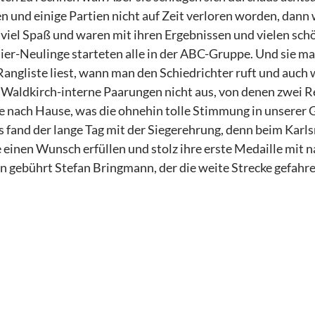
 und einige Partien nicht auf Zeit verloren worden, dann 
 viel Spaß und waren mit ihren Ergebnissen und vielen sch
er-Neulinge starteten alle in der ABC-Gruppe. Und sie mac
angliste liest, wann man den Schiedrichter ruft und auch 
 Waldkirch-interne Paarungen nicht aus, von denen zwei Re
nach Hause, was die ohnehin tolle Stimmung in unserer G
fand der lange Tag mit der Siegerehrung, denn beim Karl
e einen Wunsch erfüllen und stolz ihre erste Medaille mit
 gebührt Stefan Bringmann, der die weite Strecke gefahren