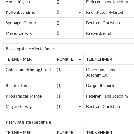
Ambs,Jürgen
()
–
Federer,Hans-Joachim
Kaltenbach,Erich
()
–
Kroll,Pascal-Marcel
Sponagel,Gunter
()
–
Bertram,Christian
Mayer,Gerwig
()
–
Krüger,Bernd
Paarungsliste Viertelfinale
TEILNEHMER
PUNKTE
–
TEILNEHMER
Goldschmidtböing,Frank
(1)
–
Dalcolmo,Hans-
Joachim,Dr.
Bechtel,Tobias
(1)
–
Burger,Richard
Kroll,Pascal-Marcel
(1)
–
Federer,Hans-Joachim
Mayer,Gerwig
(1)
–
Bertram,Christian
Paarungsliste Halbfinale
TEILNEHMER
PUNKTE
–
TEILNEHMER