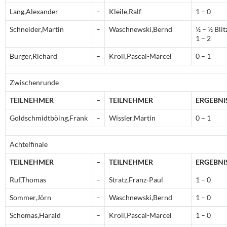
Lang,Alexander
–
Kleile,Ralf
1 – 0
Schneider,Martin
–
Waschnewski,Bernd
½ – ½ Blit
1 – 2
Burger,Richard
–
Kroll,Pascal-Marcel
0 – 1
Zwischenrunde
TEILNEHMER
–
TEILNEHMER
ERGEBNI
Goldschmidtböing,Frank
–
Wissler,Martin
0 – 1
Achtelfinale
TEILNEHMER
–
TEILNEHMER
ERGEBNI
Ruf,Thomas
–
Stratz,Franz-Paul
1 – 0
Sommer,Jörn
–
Waschnewski,Bernd
1 – 0
Schomas,Harald
–
Kroll,Pascal-Marcel
1 – 0