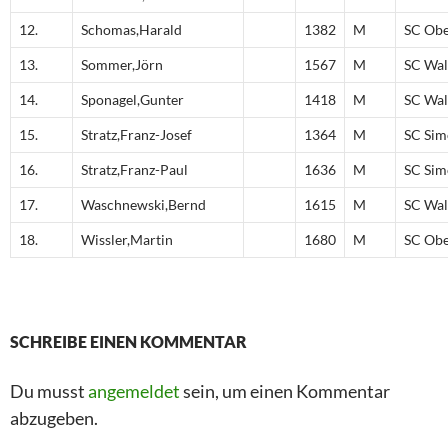
12.
Schomas,Harald
1382
M
SC Obe
13.
Sommer,Jörn
1567
M
SC Wal
14.
Sponagel,Gunter
1418
M
SC Wal
15.
Stratz,Franz-Josef
1364
M
SC Sim
16.
Stratz,Franz-Paul
1636
M
SC Sim
17.
Waschnewski,Bernd
1615
M
SC Wal
18.
Wissler,Martin
1680
M
SC Obe
SCHREIBE EINEN KOMMENTAR
Du musst
angemeldet
sein, um einen Kommentar
abzugeben.