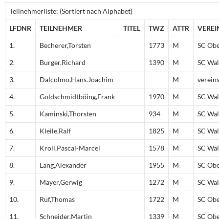
Teilnehmerliste: (Sortiert nach Alphabet)
LFDNR
TEILNEHMER
TITEL
TWZ
ATTR
VEREI
1.
Becherer,Torsten
1773
M
SC Obe
2.
Burger,Richard
1390
M
SC Wal
3.
Dalcolmo,Hans.Joachim
M
verein
4.
Goldschmidtböing,Frank
1970
M
SC Wal
5.
Kaminski,Thorsten
934
M
SC Wal
6.
Kleile,Ralf
1825
M
SC Wal
7.
Kroll,Pascal-Marcel
1578
M
SC Wal
8.
Lang,Alexander
1955
M
SC Obe
9.
Mayer,Gerwig
1272
M
SC Wal
10.
Ruf,Thomas
1722
M
SC Obe
11.
Schneider,Martin
1339
M
SC Obe