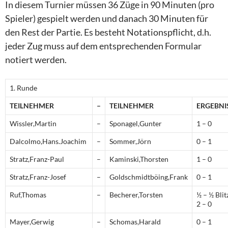
In diesem Turnier müssen 36 Züge in 90 Minuten (pro
Spieler) gespielt werden und danach 30 Minuten für
den Rest der Partie. Es besteht Notationspflicht, d.h.
jeder Zug muss auf dem entsprechenden Formular
notiert werden.
1. Runde
TEILNEHMER
–
TEILNEHMER
ERGEBNI
Wissler,Martin
–
Sponagel,Gunter
1 – 0
Dalcolmo,Hans.Joachim
–
Sommer,Jörn
0 – 1
Stratz,Franz-Paul
–
Kaminski,Thorsten
1 – 0
Stratz,Franz-Josef
–
Goldschmidtböing,Frank
0 – 1
Ruf,Thomas
–
Becherer,Torsten
½ – ½ Blit
2 – 0
Mayer,Gerwig
–
Schomas,Harald
0 – 1