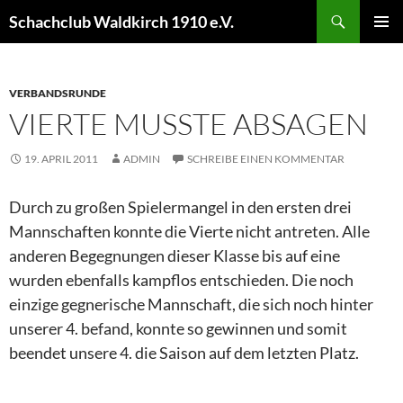
Schachclub Waldkirch 1910 e.V.
PRIM
MEN
VERBANDSRUNDE
VIERTE MUSSTE ABSAGEN
19. APRIL 2011
ADMIN
SCHREIBE EINEN KOMMENTAR
Durch zu großen Spielermangel in den ersten drei
Mannschaften konnte die Vierte nicht antreten. Alle
anderen Begegnungen dieser Klasse bis auf eine
wurden ebenfalls kampflos entschieden. Die noch
einzige gegnerische Mannschaft, die sich noch hinter
unserer 4. befand, konnte so gewinnen und somit
beendet unsere 4. die Saison auf dem letzten Platz.