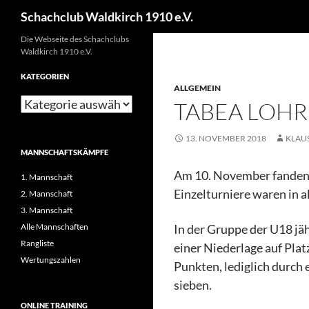
Schachclub Waldkirch 1910 e.V.
Die Webseite des Schachclubs
Waldkirch 1910 e.V.
KATEGORIEN
ALLGEMEIN
TABEA LOHR
13. NOVEMBER 2018
KLAU
MANNSCHAFTSKÄMPFE
Am 10. November fanden i
1. Mannschaft
Einzelturniere waren in a
2. Mannschaft
3. Mannschaft
Alle Mannschaften
In der Gruppe der U18 jä
Rangliste
einer Niederlage auf Plat
Wertungszahlen
Punkten, lediglich durch 
sieben.
ONLINE TRAINING