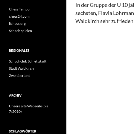
In der Gruppe der U 10 j
Chess Tempo
sechsten, Flavia Lohrman
chess24.com
Waldkirch sehr zufrieden 
lichess.org
Schach spielen
REGIONALES
Schachclub Schlettstadt
Stadt Waldkirch
Zweitälerland
ARCHIV
Unsere alte Webseite (bis
7/2010)
SCHLAGWÖRTER