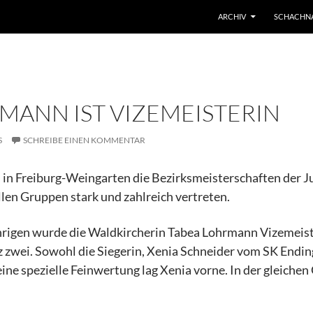
ARCHIV
SCHACHN
MANN IST VIZEMEISTERIN
S
SCHREIBE EINEN KOMMENTAR
n Freiburg-Weingarten die Bezirksmeisterschaften der Jug
llen Gruppen stark und zahlreich vertreten.
hrigen wurde die Waldkircherin Tabea Lohrmann Vizemeiste
z zwei. Sowohl die Siegerin, Xenia Schneider vom SK Endin
eine spezielle Feinwertung lag Xenia vorne. In der gleiche