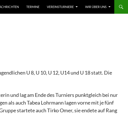
ACHRICHTEN
TERMINE
VEREINSTURNIERE
WIR ÜBER UNS
endlichen U 8, U 10, U 12, U14 und U 18 statt. Die
rin und lag am Ende des Turniers punktgleich bei nur
gen als auch Tabea Lohrmann lagen vorne mit je fünf
n Gruppe startete auch Tirko Omer, sie endete auf Rang