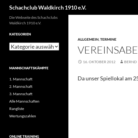
Schachclub Waldkirch 1910 e.V.
Die Webseite des Schachclubs
Waldkirch 1910 e.V.
KATEGORIEN
ALLGEMEIN
,
TERMINE
VEREINSABE
16. OKTOBER 2012
BERND
MANNSCHAFTSKÄMPFE
Da unser Spiellokal am 25
1. Mannschaft
2. Mannschaft
3. Mannschaft
Alle Mannschaften
Rangliste
Wertungszahlen
ONLINE TRAINING