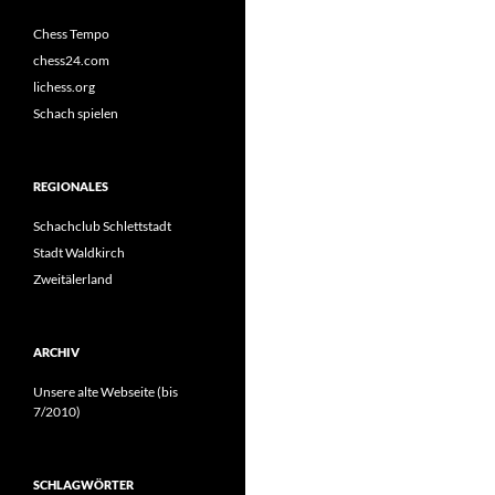
Chess Tempo
chess24.com
lichess.org
Schach spielen
REGIONALES
Schachclub Schlettstadt
Stadt Waldkirch
Zweitälerland
ARCHIV
Unsere alte Webseite (bis
7/2010)
SCHLAGWÖRTER