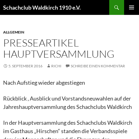
Schachclub Waldkirch 1910 e.V.
PRIM
MEN
ALLGEMEIN
PRESSEARTIKEL
HAUPTVERSAMMLUNG
5. SEPTEMBER 2016
RICHI
SCHREIBE EINEN KOMMENTAR
Nach Aufstieg wieder abgestiegen
Rückblick , Ausblick und Vorstandsneuwahlen auf der
Jahreshauptversammlung des Schachclubs Waldkirch
In der Hauptversammlung des Schachclubs Waldkirch
im Gasthaus „Hirschen“ standen die Verbandsspiele