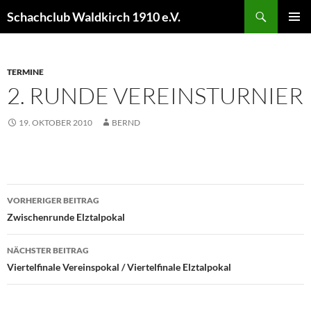
Schachclub Waldkirch 1910 e.V.
PRIM
MEN
TERMINE
2. RUNDE VEREINSTURNIER
19. OKTOBER 2010
BERND
VORHERIGER BEITRAG
Zwischenrunde Elztalpokal
NÄCHSTER BEITRAG
Viertelfinale Vereinspokal / Viertelfinale Elztalpokal